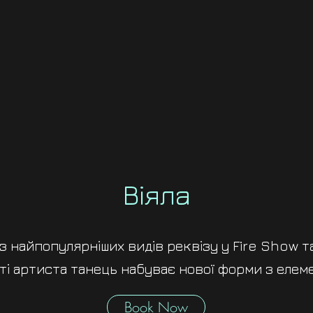
Віяла
і із найпопулярніших видів реквізу у Fire Show т
і артиста танець набуває нової форми з еле
Book Now