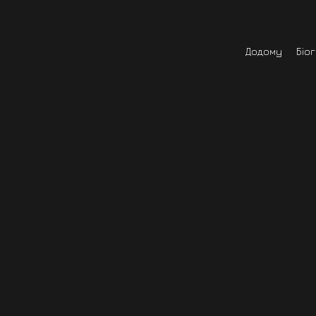
Додому
Біо