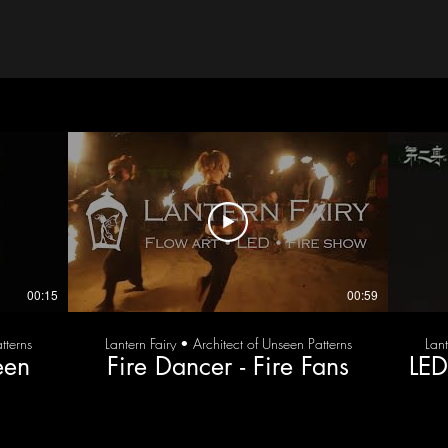
00:15
00:59
tterns
Lantern Fairy • Architect of Unseen Patterns
Lant
een
Fire Dancer - Fire Fans
LED