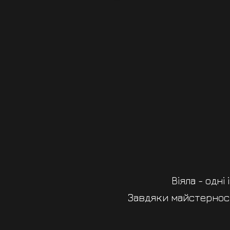
Віяла - одн
Завдяки майстерност